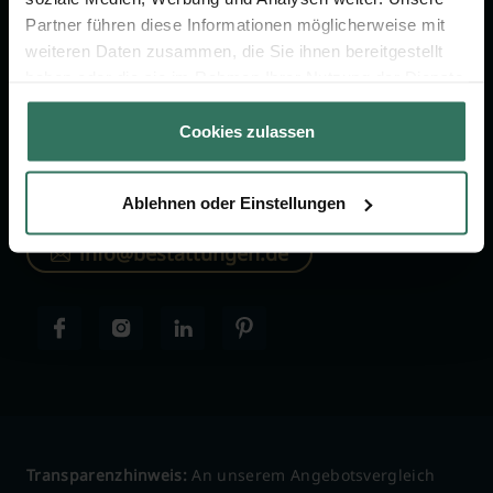
Über uns
Partner führen diese Informationen möglicherweise mit
Für Bestatter
weiteren Daten zusammen, die Sie ihnen bereitgestellt
haben oder die sie im Rahmen Ihrer Nutzung der Dienste
gesammelt haben.
Cookies zulassen
KONTAKTIEREN SIE UNS
030-75437515
Ablehnen oder Einstellungen
info@bestattungen.de
Transparenzhinweis:
An unserem Angebotsvergleich