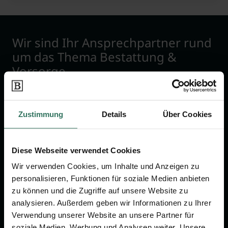
Wir sind Ihr Ansprechpartner rund
um das Thema Bestattung &
Vorsorge.
Jetzt beraten lassen
Zustimmung
Details
Über Cookies
FÜR SIE
FÜR BESTATTER
Diese Webseite verwendet Cookies
Vergleich
Online-Portal
Wir verwenden Cookies, um Inhalte und Anzeigen zu
Ratgeber
Kostenlos registrieren
personalisieren, Funktionen für soziale Medien anbieten
zu können und die Zugriffe auf unsere Website zu
Verzeichnis
analysieren. Außerdem geben wir Informationen zu Ihrer
Wissenswertes
Verwendung unserer Website an unsere Partner für
soziale Medien, Werbung und Analysen weiter. Unsere