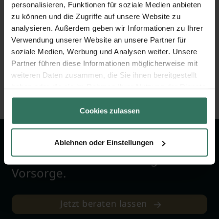
personalisieren, Funktionen für soziale Medien anbieten
zu können und die Zugriffe auf unsere Website zu
analysieren. Außerdem geben wir Informationen zu Ihrer
Waltraud Schreiter
Verwendung unserer Website an unsere Partner für
soziale Medien, Werbung und Analysen weiter. Unsere
Partner führen diese Informationen möglicherweise mit
weiteren Daten zusammen, die Sie ihnen bereitgestellt
An der Trifft 10
haben oder die sie im Rahmen Ihrer Nutzung der Dienste
06632 Balgstädt
gesammelt haben.
Cookies zulassen
Wir sind Ihr Ansprechpartner rund
Ablehnen oder Einstellungen
um das Thema Bestattung &
Vorsorge.
Jetzt beraten lassen