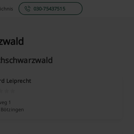
ichnis
030-75437515
zwald
ochschwarzwald
d Leiprecht
weg 1
 Bötzingen