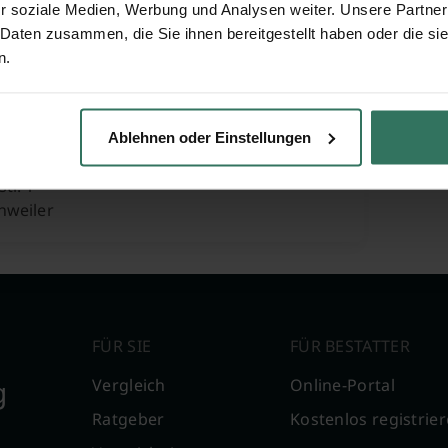
26
Vörste
r soziale Medien, Werbung und Analysen weiter. Unsere Partner
nkirchen
79194
 Daten zusammen, die Sie ihnen bereitgestellt haben oder die s
n.
er Gärtnerei
Ablehnen oder Einstellungen
tr. 1
nweiler
FÜR SIE
FÜR BESTATTER
g
Vergleich
Online-Portal
Ratgeber
Kostenlos registrie