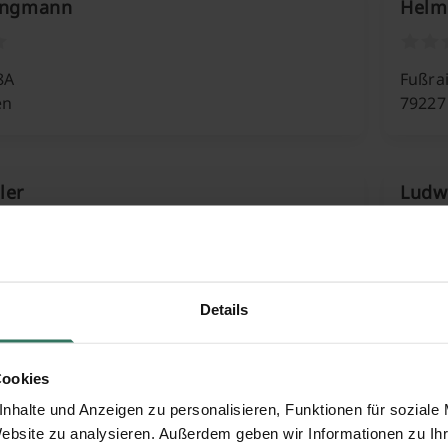
ringmann
Helm
8A
Fußra
en
79227 
ler
Ludw
Str. 24
Im Be
h
79232
Details
ußbaumer
Mart
Cookies
nhalte und Anzeigen zu personalisieren, Funktionen für soziale
Website zu analysieren. Außerdem geben wir Informationen zu I