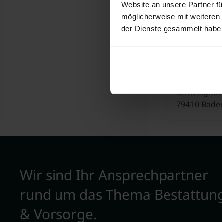
Belchenstr. 
Website an unsere Partner fü
79238 Ehre
möglicherweise mit weiteren
der Dienste gesammelt habe
PlantHunt
Schweighofs
79410 Bade
Wir sind Ihr Ansprechpartner
rund um das Thema Bestattun
& Vorsorge.