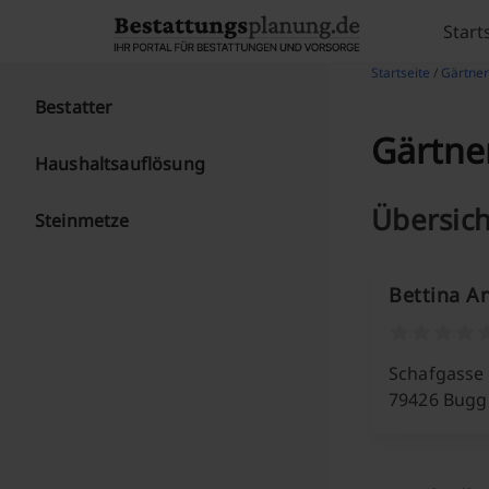
Skip to content
Start
Startseite
/
Gärtner
Bestatter
Gärtne
Haushaltsauflösung
Übersich
Steinmetze
Bettina A
Schafgasse
79426 Bugg