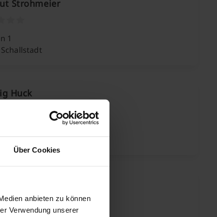
ut Strohmeier
in 1
Schallstadt
ig Huck
mmenstein 22
 March
Über Cookies
in Huber
 Medien anbieten zu können
hrer Verwendung unserer