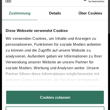
Riekenkamp 19
Zustimmung
Details
Über Cookies
38126 Braunschweig
Diese Webseite verwendet Cookies
Wir verwenden Cookies, um Inhalte und Anzeigen zu
personalisieren, Funktionen für soziale Medien anbieten
Wir sind Ihr Ansprechpartner rund
zu können und die Zugriffe auf unsere Website zu
um das Thema Bestattung &
analysieren. Außerdem geben wir Informationen zu Ihrer
Vorsorge.
Verwendung unserer Website an unsere Partner für
soziale Medien, Werbung und Analysen weiter. Unsere
Partner führen diese Informationen möglicherweise mit
Jetzt beraten lassen
weiteren Daten zusammen, die Sie ihnen bereitgestellt
haben oder die sie im Rahmen Ihrer Nutzung der Dienste
gesammelt haben.
FÜR SIE
FÜR BESTATTER
Cookies zulassen
Vergleich
Online-Portal