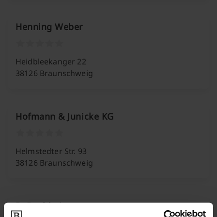
Henning Weber
Heidbleekanger 22
38126 Braunschweig
Hofmann & Junicke KG
Helmstedter Str. 93
38126 Braunschweig
R. Buchheister