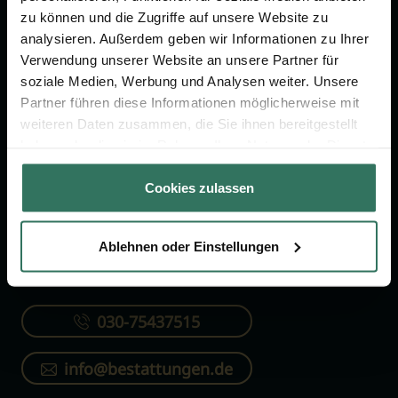
FÜR SIE
FÜR BESTATTER
zu können und die Zugriffe auf unsere Website zu
analysieren. Außerdem geben wir Informationen zu Ihrer
Vergleich
Online-Portal
Verwendung unserer Website an unsere Partner für
Ratgeber
Kostenlos registrieren
soziale Medien, Werbung und Analysen weiter. Unsere
Partner führen diese Informationen möglicherweise mit
Verzeichnis
weiteren Daten zusammen, die Sie ihnen bereitgestellt
Wissenswertes
haben oder die sie im Rahmen Ihrer Nutzung der Dienste
Über uns
gesammelt haben.
Cookies zulassen
Für Bestatter
Ablehnen oder Einstellungen
KONTAKTIEREN SIE UNS
030-75437515
info@bestattungen.de