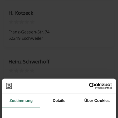
H. Kotzeck
Franz-Gessen-Str. 74
52249 Eschweiler
Heinz Schwerhoff
Heider-Hof-Weg 9
52080 Aachen
Zustimmung
Details
Über Cookies
Hermann-Josef u. Erich Backes