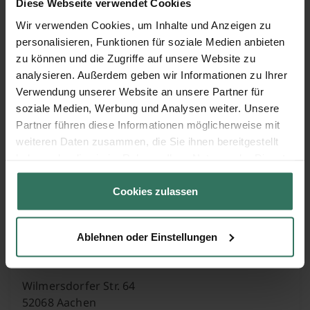
Diese Webseite verwendet Cookies
Wir verwenden Cookies, um Inhalte und Anzeigen zu
Hauptstr. 57
personalisieren, Funktionen für soziale Medien anbieten
52156 Monschau
zu können und die Zugriffe auf unsere Website zu
analysieren. Außerdem geben wir Informationen zu Ihrer
Verwendung unserer Website an unsere Partner für
Karl Görgen Sybille Fischer
soziale Medien, Werbung und Analysen weiter. Unsere
Partner führen diese Informationen möglicherweise mit
weiteren Daten zusammen, die Sie ihnen bereitgestellt
Eschbachstr. 9-11
haben oder die sie im Rahmen Ihrer Nutzung der Dienste
52156 Monschau
gesammelt haben.
Cookies zulassen
NOS
Ablehnen oder Einstellungen
Wilmersdorfer Str. 64
52068 Aachen