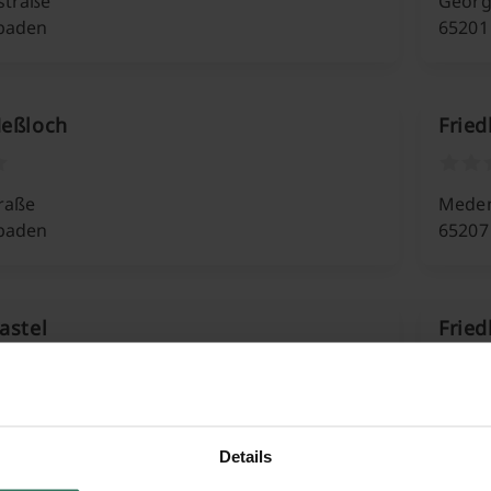
straße
Georg
baden
65201
Heßloch
Fried
raße
Meden
baden
65207
astel
Frie
ße 25
Bange
baden
65207
Details