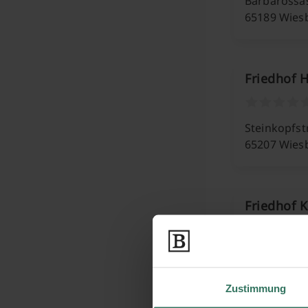
Barbarossa
65189 Wies
Friedhof 
Steinkopfst
65207 Wies
Friedhof K
Boelckestra
55252 Wies
Zustimmung