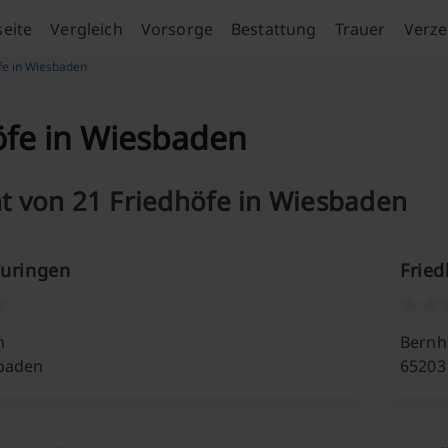
seite
Vergleich
Vorsorge
Bestattung
Trauer
Verze
fe in Wiesbaden
öfe in Wiesbaden
t von 21 Friedhöfe in Wiesbaden
Auringen
Fried
n
Bernh
baden
65203