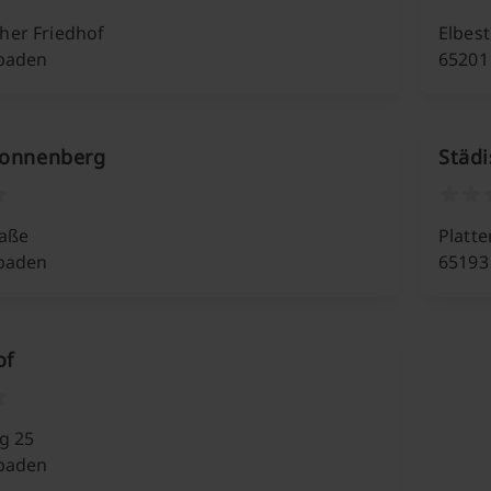
er Friedhof
Elbest
baden
65201
Sonnenberg
Städi
raße
Platte
baden
65193
of
ng 25
baden