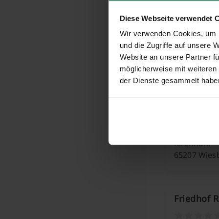
Friedhof 
Diese Webseite verwendet 
Wir verwenden Cookies, um I
und die Zugriffe auf unsere 
Mittlerer 
Website an unsere Partner fü
55246 Wies
möglicherweise mit weiteren
der Dienste gesammelt habe
Friedhof 
Kirchhohl
65207 Wies
Friedhof 