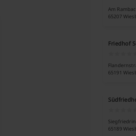
Am Rambach
65207 Wies
Friedhof 
Flandernst
65191 Wies
Südfriedh
Siegfriedri
65189 Wies