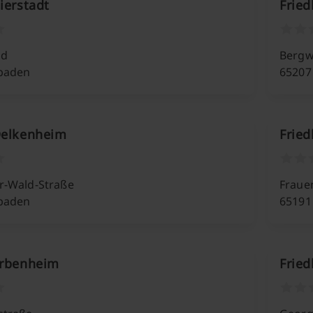
ierstadt
Fried
ld
Bergw
baden
65207
Delkenheim
Frie
r-Wald-Straße
Fraue
baden
65191
Erbenheim
Fried