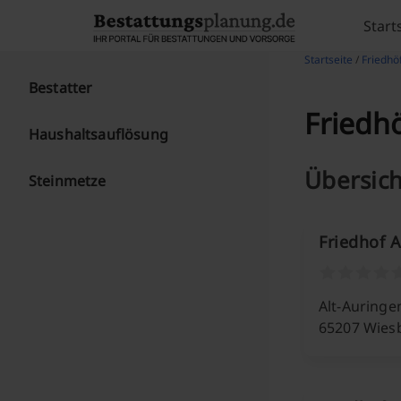
Skip to content
Start
Startseite
/
Friedhö
Bestatter
Friedh
Haushaltsauflösung
Übersich
Steinmetze
Friedhof 
Alt-Auringe
65207 Wies