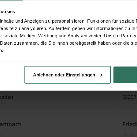
Kostheim
Frie
Cookies
nhalte und Anzeigen zu personalisieren, Funktionen für soziale
Website zu analysieren. Außerdem geben wir Informationen zu I
Sampelweg 30
Hocke
r soziale Medien, Werbung und Analysen weiter. Unsere Partner
baden
65207
 Daten zusammen, die Sie ihnen bereitgestellt haben oder die s
n.
Naurod
Frie
Ablehnen oder Einstellungen
Oberp
baden
65207
Rambach
Fried