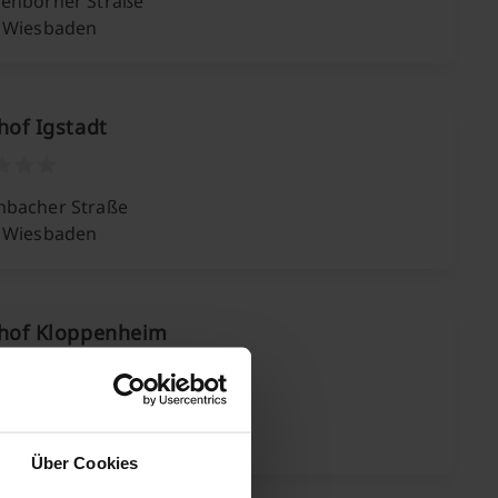
enborner Straße
 Wiesbaden
hof Igstadt
bacher Straße
 Wiesbaden
dhof Kloppenheim
rtstraße
 Wiesbaden
Über Cookies