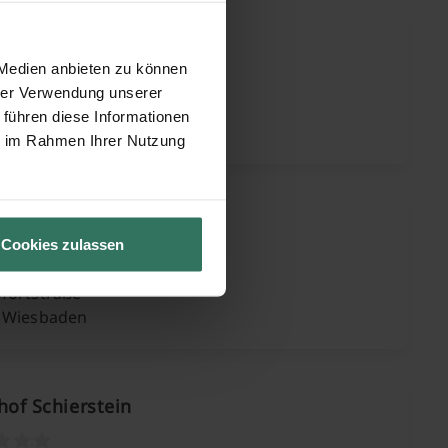
dhof Medenbach
 Medien anbieten zu können
hrer Verwendung unserer
nbergstraße
 führen diese Informationen
 Wiesbaden
ie im Rahmen Ihrer Nutzung
dhof Nordenstadt
Cookies zulassen
fortstraße
 Wiesbaden
hof Schierstein