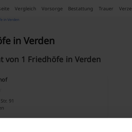
seite
Vergleich
Vorsorge
Bestattung
Trauer
Verze
fe in Verden
öfe in Verden
t von 1 Friedhöfe in Verden
hof
Str. 91
en