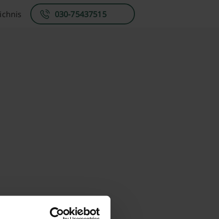
ichnis
030-75437515