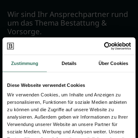
Wir sind Ihr Ansprechpartner rund
um das Thema Bestattung &
Vorsorge.
Jetzt beraten lassen
Zustimmung
Details
Über Cookies
FÜR SIE
FÜR BESTATTER
Vergleich
Online-Portal
Diese Webseite verwendet Cookies
Wir verwenden Cookies, um Inhalte und Anzeigen zu
Ratgeber
Kostenlos registrieren
personalisieren, Funktionen für soziale Medien anbieten
Verzeichnis
zu können und die Zugriffe auf unsere Website zu
Wissenswertes
analysieren. Außerdem geben wir Informationen zu Ihrer
Verwendung unserer Website an unsere Partner für
Über uns
soziale Medien, Werbung und Analysen weiter. Unsere
Für Bestatter