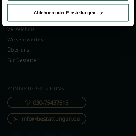
Vergleich
Online-Portal
Ablehnen oder Einstellungen
Ratgeber
Kostenlos registrieren
Verzeichnis
Wissenswertes
Über uns
Für Bestatter
KONTAKTIEREN SIE UNS
030-75437515
info@bestattungen.de