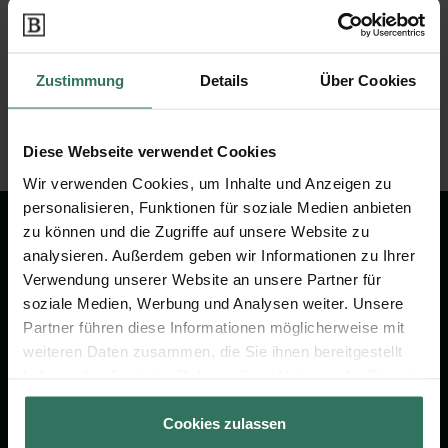
Jevenstedt Kirchenbüro
Zustimmung
Details
Über Cookies
Dorfstr. 27
24808 Jevenstedt
Diese Webseite verwendet Cookies
Wir verwenden Cookies, um Inhalte und Anzeigen zu
personalisieren, Funktionen für soziale Medien anbieten
zu können und die Zugriffe auf unsere Website zu
Wir sind Ihr Ansprechpartner rund
analysieren. Außerdem geben wir Informationen zu Ihrer
um das Thema Bestattung &
Verwendung unserer Website an unsere Partner für
Vorsorge.
soziale Medien, Werbung und Analysen weiter. Unsere
Partner führen diese Informationen möglicherweise mit
weiteren Daten zusammen, die Sie ihnen bereitgestellt
Jetzt beraten lassen
haben oder die sie im Rahmen Ihrer Nutzung der Dienste
gesammelt haben.
Cookies zulassen
FÜR SIE
FÜR BESTATTER