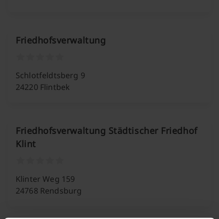
Friedhofsverwaltung
Schlotfeldtsberg 9
24220 Flintbek
Friedhofsverwaltung Städtischer Friedhof
Klint
Klinter Weg 159
24768 Rendsburg