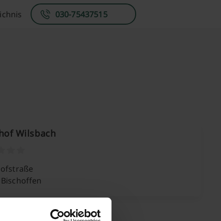
ichnis
030-75437515
hof Wilsbach
hofstraße
 Bischoffen