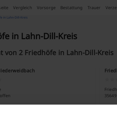
seite
Vergleich
Vorsorge
Bestattung
Trauer
Verze
e in Lahn-Dill-Kreis
fe in Lahn-Dill-Kreis
t von 2 Friedhöfe in Lahn-Dill-Kreis
Niederweidbach
Fried
e
Fried
offen
35649