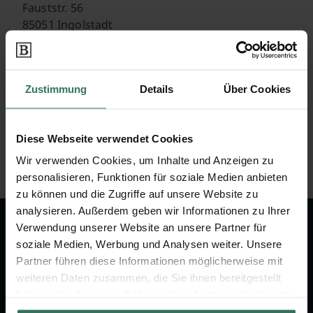
Fauststr. 56
85051 Ingolstadt
Westfriedhof
Zustimmung
Details
Über Cookies
Westliche Ringstr. 12
Diese Webseite verwendet Cookies
85049 Ingolstadt
Wir verwenden Cookies, um Inhalte und Anzeigen zu
personalisieren, Funktionen für soziale Medien anbieten
zu können und die Zugriffe auf unsere Website zu
analysieren. Außerdem geben wir Informationen zu Ihrer
Verwendung unserer Website an unsere Partner für
Wir sind Ihr Ansprechpartner rund
soziale Medien, Werbung und Analysen weiter. Unsere
um das Thema Bestattung &
Partner führen diese Informationen möglicherweise mit
Vorsorge.
weiteren Daten zusammen, die Sie ihnen bereitgestellt
haben oder die sie im Rahmen Ihrer Nutzung der Dienste
gesammelt haben.