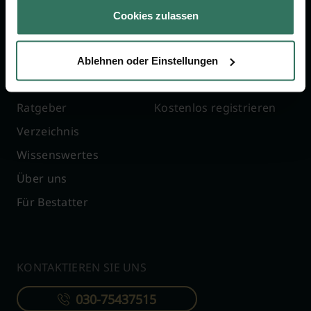
Jetzt beraten lassen
Cookies zulassen
FÜR SIE
FÜR BESTATTER
Ablehnen oder Einstellungen
Vergleich
Online-Portal
Ratgeber
Kostenlos registrieren
Verzeichnis
Wissenswertes
Über uns
Für Bestatter
KONTAKTIEREN SIE UNS
030-75437515