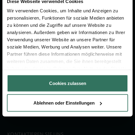
Vorsorge.
Diese Webseite verwendet Cookies
Wir verwenden Cookies, um Inhalte und Anzeigen zu
personalisieren, Funktionen für soziale Medien anbieten
Jetzt beraten lassen
zu können und die Zugriffe auf unsere Website zu
analysieren. Außerdem geben wir Informationen zu Ihrer
Verwendung unserer Website an unsere Partner für
FÜR SIE
FÜR BESTATTER
soziale Medien, Werbung und Analysen weiter. Unsere
Vergleich
Online-Portal
Partner führen diese Informationen möglicherweise mit
weiteren Daten zusammen, die Sie ihnen bereitgestellt
Ratgeber
Kostenlos registrieren
haben oder die sie im Rahmen Ihrer Nutzung der Dienste
Verzeichnis
gesammelt haben.
Cookies zulassen
Wissenswertes
Über uns
Ablehnen oder Einstellungen
Für Bestatter
KONTAKTIEREN SIE UNS