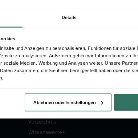
verwaltung
Details
3
wasser
Cookies
nhalte und Anzeigen zu personalisieren, Funktionen für soziale
Website zu analysieren. Außerdem geben wir Informationen zu I
r soziale Medien, Werbung und Analysen weiter. Unsere Partner
 Daten zusammen, die Sie ihnen bereitgestellt haben oder die s
n.
FÜR SIE
FÜR BESTATTER
g
Vergleich
Online-Portal
Ablehnen oder Einstellungen
Ratgeber
Kostenlos registrie
Verzeichnis
Wissenswertes