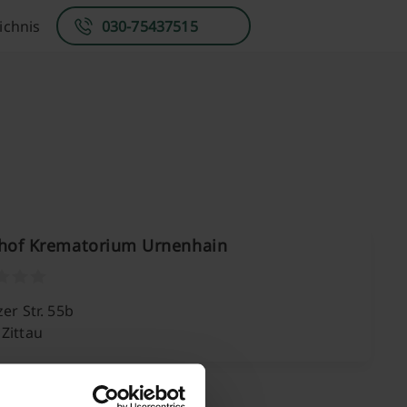
ichnis
030-75437515
dhof Krematorium Urnenhain
zer Str. 55b
Zittau