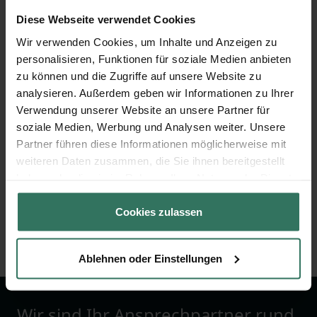
Diese Webseite verwendet Cookies
Südfriedhof Ückendorf
Wir verwenden Cookies, um Inhalte und Anzeigen zu
personalisieren, Funktionen für soziale Medien anbieten
zu können und die Zugriffe auf unsere Website zu
Günnigfelder Str. 88
analysieren. Außerdem geben wir Informationen zu Ihrer
45886 Gelsenkirchen
Verwendung unserer Website an unsere Partner für
soziale Medien, Werbung und Analysen weiter. Unsere
Partner führen diese Informationen möglicherweise mit
weiteren Daten zusammen, die Sie ihnen bereitgestellt
Westfriedhof Heßler
haben oder die sie im Rahmen Ihrer Nutzung der Dienste
gesammelt haben.
Cookies zulassen
Grawenhof 25
45883 Gelsenkirchen
Ablehnen oder Einstellungen
Wir sind Ihr Ansprechpartner rund