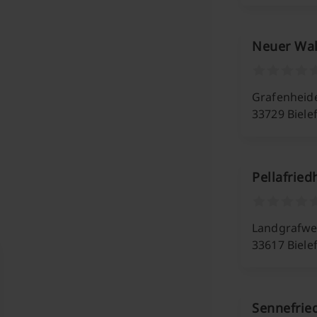
Neuer Wal
Grafenheid
33729 Biele
Pellafried
Landgrafwe
33617 Biele
Sennefrie