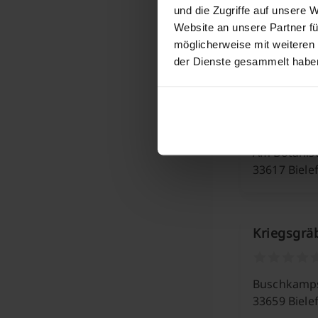
und die Zugriffe auf unsere 
Ubbedisser 
Website an unsere Partner fü
33699 Biele
möglicherweise mit weiteren
der Dienste gesammelt habe
Johannisf
Am Botanis
33617 Biele
Kriegsgrä
Buschkamp
33659 Biele