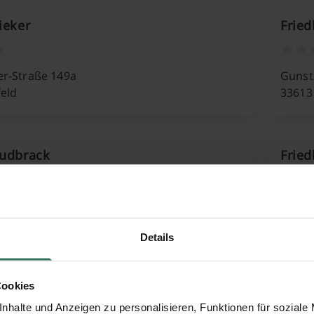
ieker
Fried
er-Straße 149a
Gunsts
feld
33613 
Sudbrack
Frie
e 63
Thees
feld
33739 
Details
Ubbedissen
Fried
Cookies
nhalte und Anzeigen zu personalisieren, Funktionen für soziale