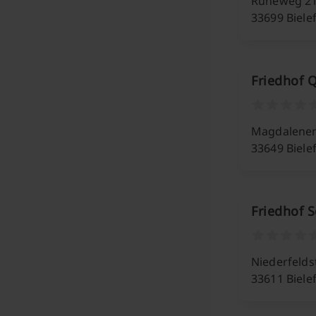
Ruheweg 2
33699 Biele
Friedhof 
Magdalenen
33649 Biele
Friedhof 
Niederfeldst
33611 Biele