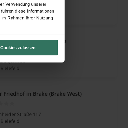
hrer Verwendung unserer
anienweg
 führen diese Informationen
Bielefeld
ie im Rahmen Ihrer Nutzung
gsgräberstätte Buschkamp
Cookies zulassen
kampstraße
Bielefeld
 Friedhof in Brake (Brake West)
nheider Straße 117
Bielefeld