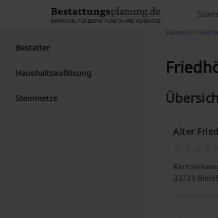
Skip to content
Start
Startseite
/
Friedhöf
Bestatter
Friedhö
Haushaltsauflösung
Übersich
Steinmetze
Alter Frie
Kerksiekwe
33729 Biele