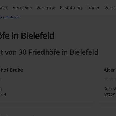
seite
Vergleich
Vorsorge
Bestattung
Trauer
Verze
e in Bielefeld
fe in Bielefeld
t von 30 Friedhöfe in Bielefeld
dhof Brake
Alter
g
Kerks
feld
33729 