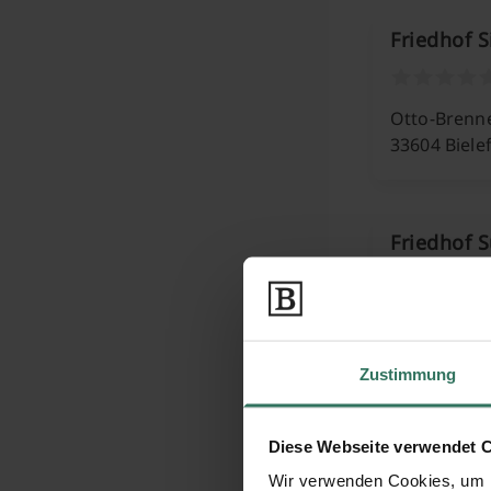
Friedhof S
Otto-Brenn
33604 Biele
Friedhof 
Gunststraß
33613 Biele
Zustimmung
Friedhof 
Diese Webseite verwendet 
Wir verwenden Cookies, um I