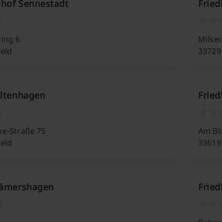
edhof Sennestadt
Frie
ing 6
Milser
feld
33729 
Altenhagen
Fried
ke-Straße 75
Am Bl
feld
33619 
Lämershagen
Frie