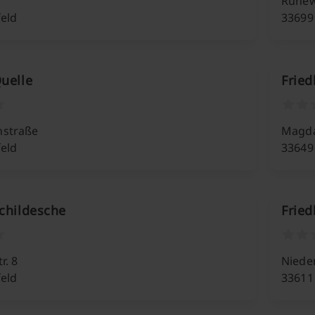
1
Ruhe
feld
33699 
Quelle
Fried
straße
Magda
feld
33649 
Schildesche
Fried
r. 8
Niede
feld
33611 