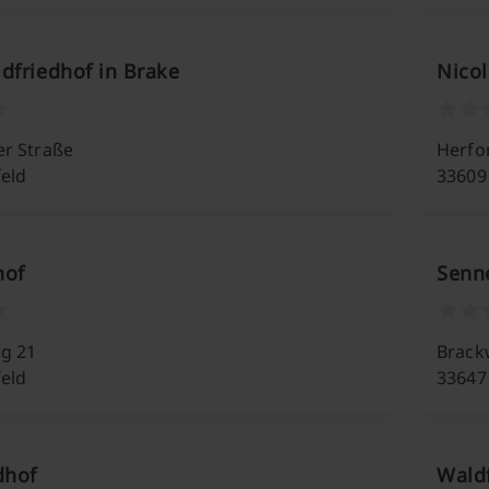
dfriedhof in Brake
Nicol
er Straße
Herfo
feld
33609 
hof
Senn
g 21
Brack
feld
33647 
dhof
Wald