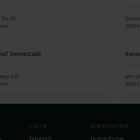
Str. 80
Senne
feld
33689 
hof Sennestadt
Xeno
lweg 425
Jahnpl
feld
33602 
FÜR SIE
FÜR BESTATTER
Vergleich
Online-Portal