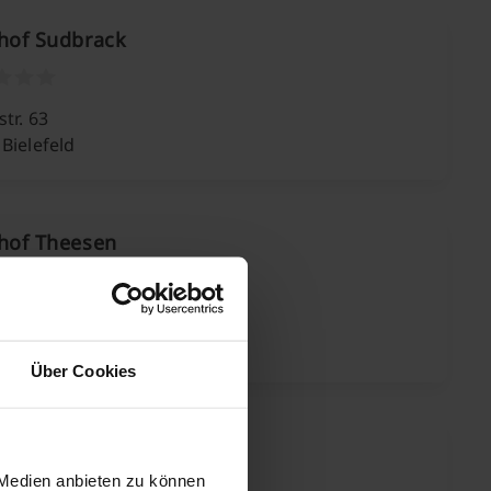
hof Sudbrack
tr. 63
Bielefeld
dhof Theesen
ener Straße
Bielefeld
Über Cookies
hof Vilsendorf
 Medien anbieten zu können