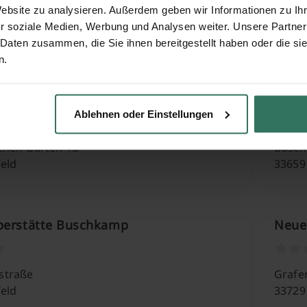
Website zu analysieren. Außerdem geben wir Informationen zu I
Straße 11
Epiph
r soziale Medien, Werbung und Analysen weiter. Unsere Partner
feld
33739 
 Daten zusammen, die Sie ihnen bereitgestellt haben oder die s
n.
riedhof
Krie
Ablehnen oder Einstellungen
chen Garten 1d
Busch
feld
33659 
berstätte Buschkamp
Neuer
straße
Grafe
feld
33729 