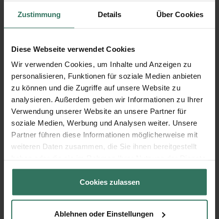
Zustimmung
Details
Über Cookies
Evangelischer Dorfkirchhof Alt-Lankwitz
Diese Webseite verwendet Cookies
Wir verwenden Cookies, um Inhalte und Anzeigen zu
personalisieren, Funktionen für soziale Medien anbieten
Alt-Lankwitz
zu können und die Zugriffe auf unsere Website zu
12247 Berlin
analysieren. Außerdem geben wir Informationen zu Ihrer
Verwendung unserer Website an unsere Partner für
soziale Medien, Werbung und Analysen weiter. Unsere
Evangelischer Dorfkirchhof Alt-Lichtenrade
Partner führen diese Informationen möglicherweise mit
weiteren Daten zusammen, die Sie ihnen bereitgestellt
haben oder die sie im Rahmen Ihrer Nutzung der Dienste
Alt-Lichtenrade
gesammelt haben.
12307 Berlin
Cookies zulassen
Ablehnen oder Einstellungen