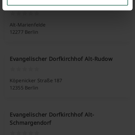
Evangelischer Dorfkirchhof Alt-Marienfelde
Alt-Marienfelde
12277 Berlin
Evangelischer Dorfkirchhof Alt-Rudow
Köpenicker Straße 187
12355 Berlin
Evangelischer Dorfkirchhof Alt-
Schmargendorf