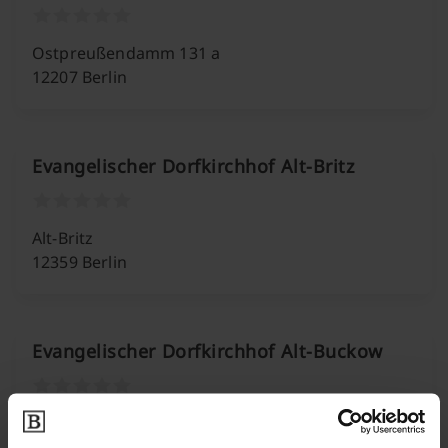
Ostpreußendamm 131 a
12207 Berlin
Evangelischer Dorfkirchhof Alt-Britz
Alt-Britz
12359 Berlin
Evangelischer Dorfkirchhof Alt-Buckow
Alt-Buckow 36-38
12349 Berlin