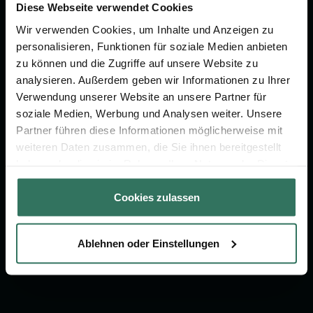
Diese Webseite verwendet Cookies
Vorsorge.
Wir verwenden Cookies, um Inhalte und Anzeigen zu
personalisieren, Funktionen für soziale Medien anbieten
Jetzt beraten lassen
zu können und die Zugriffe auf unsere Website zu
analysieren. Außerdem geben wir Informationen zu Ihrer
Verwendung unserer Website an unsere Partner für
FÜR SIE
FÜR BESTATTER
soziale Medien, Werbung und Analysen weiter. Unsere
Partner führen diese Informationen möglicherweise mit
Vergleich
Online-Portal
weiteren Daten zusammen, die Sie ihnen bereitgestellt
Ratgeber
Kostenlos registrieren
haben oder die sie im Rahmen Ihrer Nutzung der Dienste
gesammelt haben.
Verzeichnis
Cookies zulassen
Wissenswertes
Über uns
Ablehnen oder Einstellungen
Für Bestatter