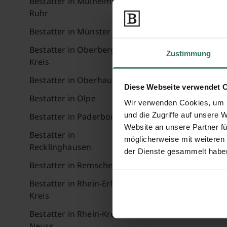
Bestatter in Mülheim an der
Ruhr
Bestatter in Münster
Bestatter in Oberbergischer
Zustimmung
Kreis
Bestatter in Oberhausen
Diese Webseite verwendet 
Bestatter in Olpe
Wir verwenden Cookies, um I
und die Zugriffe auf unsere 
Bestatter in Paderborn
Website an unsere Partner fü
Bestatter in
möglicherweise mit weiteren
Recklinghausen
der Dienste gesammelt habe
Bestatter in Remscheid
Bestatter in Rhein-Erft-
Kreis
Bestatter in Rhein-Kreis
Neuss