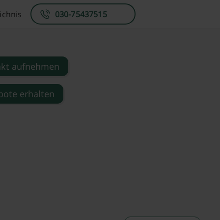
ichnis
030-75437515
akt aufnehmen
ote erhalten