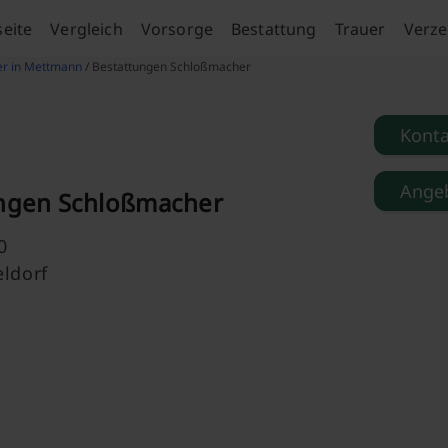
seite
Vergleich
Vorsorge
Bestattung
Trauer
Verze
er in Mettmann
/ Bestattungen Schloßmacher
Kont
Angeb
ngen Schloßmacher
0
ldorf