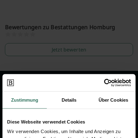
Bewertungen zu Bestattungen Homburg
Jetzt bewerten
Wir sind Ihr Ansprechpartner rund
um das Thema Bestattung &
Zustimmung
Details
Über Cookies
Vorsorge.
Diese Webseite verwendet Cookies
Jetzt beraten lassen
Wir verwenden Cookies, um Inhalte und Anzeigen zu