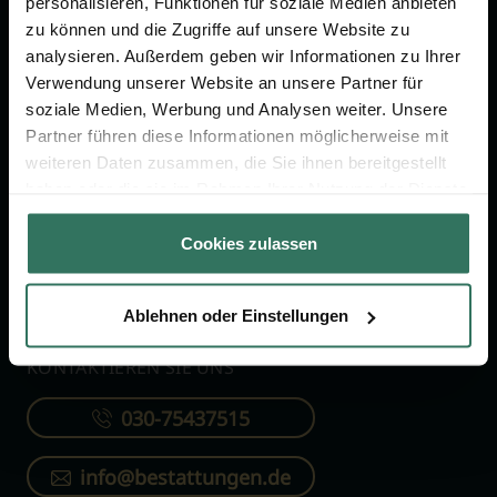
personalisieren, Funktionen für soziale Medien anbieten
FÜR SIE
FÜR BESTATTER
zu können und die Zugriffe auf unsere Website zu
analysieren. Außerdem geben wir Informationen zu Ihrer
Vergleich
Online-Portal
Verwendung unserer Website an unsere Partner für
soziale Medien, Werbung und Analysen weiter. Unsere
Ratgeber
Kostenlos registrieren
Partner führen diese Informationen möglicherweise mit
Verzeichnis
weiteren Daten zusammen, die Sie ihnen bereitgestellt
Wissenswertes
haben oder die sie im Rahmen Ihrer Nutzung der Dienste
gesammelt haben.
Über uns
Cookies zulassen
Für Bestatter
Ablehnen oder Einstellungen
KONTAKTIEREN SIE UNS
030-75437515
info@bestattungen.de