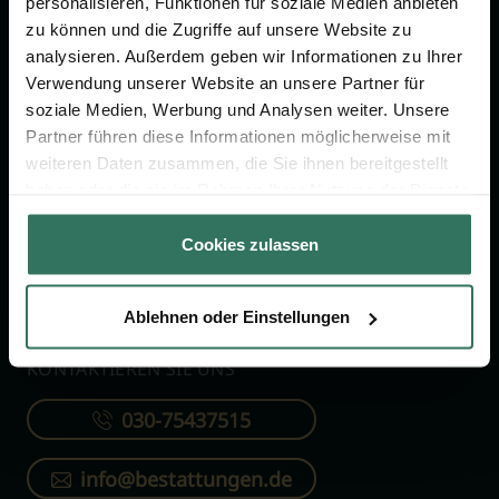
personalisieren, Funktionen für soziale Medien anbieten
FÜR SIE
FÜR BESTATTER
zu können und die Zugriffe auf unsere Website zu
analysieren. Außerdem geben wir Informationen zu Ihrer
Vergleich
Online-Portal
Verwendung unserer Website an unsere Partner für
soziale Medien, Werbung und Analysen weiter. Unsere
Ratgeber
Kostenlos registrieren
Partner führen diese Informationen möglicherweise mit
Verzeichnis
weiteren Daten zusammen, die Sie ihnen bereitgestellt
Wissenswertes
haben oder die sie im Rahmen Ihrer Nutzung der Dienste
gesammelt haben.
Über uns
Cookies zulassen
Für Bestatter
Ablehnen oder Einstellungen
KONTAKTIEREN SIE UNS
030-75437515
info@bestattungen.de