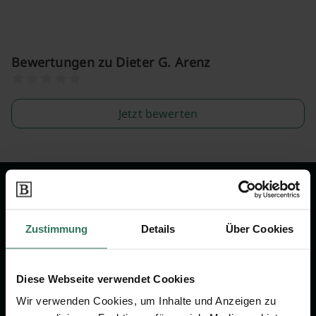
Bewertungen zu Dieter G. Arenz
Jetzt bewerten
Wir sind Ihr Ansprechpartner rund
um das Thema Bestattung &
Zustimmung
Details
Über Cookies
Vorsorge.
Diese Webseite verwendet Cookies
Jetzt beraten lassen
Wir verwenden Cookies, um Inhalte und Anzeigen zu