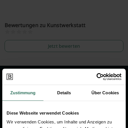
Bewertungen zu Kunstwerkstatt
Jetzt bewerten
Wir sind Ihr Ansprechpartner rund
um das Thema Bestattung &
Zustimmung
Details
Über Cookies
Vorsorge.
Diese Webseite verwendet Cookies
Jetzt beraten lassen
Wir verwenden Cookies, um Inhalte und Anzeigen zu