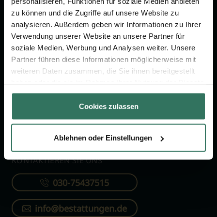
personalisieren, Funktionen für soziale Medien anbieten
FÜR SIE
FÜR BESTATTER
zu können und die Zugriffe auf unsere Website zu
analysieren. Außerdem geben wir Informationen zu Ihrer
Vergleich
Online-Portal
Verwendung unserer Website an unsere Partner für
soziale Medien, Werbung und Analysen weiter. Unsere
Ratgeber
Kostenlos registrieren
Partner führen diese Informationen möglicherweise mit
Verzeichnis
weiteren Daten zusammen, die Sie ihnen bereitgestellt
Wissenswertes
haben oder die sie im Rahmen Ihrer Nutzung der Dienste
gesammelt haben.
Über uns
Cookies zulassen
Für Bestatter
Ablehnen oder Einstellungen
KONTAKTIEREN SIE UNS
030-75437515
info@bestattungen.de