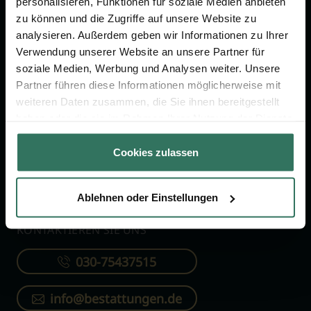
personalisieren, Funktionen für soziale Medien anbieten
FÜR SIE
FÜR BESTATTER
zu können und die Zugriffe auf unsere Website zu
analysieren. Außerdem geben wir Informationen zu Ihrer
Vergleich
Online-Portal
Verwendung unserer Website an unsere Partner für
soziale Medien, Werbung und Analysen weiter. Unsere
Ratgeber
Kostenlos registrieren
Partner führen diese Informationen möglicherweise mit
Verzeichnis
weiteren Daten zusammen, die Sie ihnen bereitgestellt
Wissenswertes
haben oder die sie im Rahmen Ihrer Nutzung der Dienste
gesammelt haben.
Über uns
Cookies zulassen
Für Bestatter
Ablehnen oder Einstellungen
KONTAKTIEREN SIE UNS
030-75437515
info@bestattungen.de