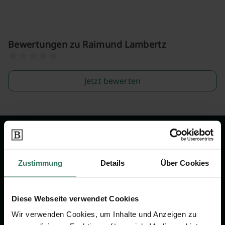
Bewertungen zu Raimund Lambertz
Jetzt bewerten
Wir sind Ihr Ansprechpartner rund
um das Thema Bestattung &
Zustimmung
Details
Über Cookies
Vorsorge.
Diese Webseite verwendet Cookies
Jetzt beraten lassen
Wir verwenden Cookies, um Inhalte und Anzeigen zu