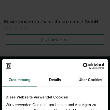
Bewertungen zu thaler ihr steinmetz GmbH
Jetzt bewerten
Wir sind Ihr Ansprechpartner rund
um das Thema Bestattung &
Zustimmung
Details
Über Cookies
Vorsorge.
Diese Webseite verwendet Cookies
Jetzt beraten lassen
Wir verwenden Cookies, um Inhalte und Anzeigen zu