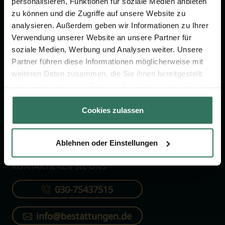
personalisieren, Funktionen für soziale Medien anbieten
FÜR SIE
FÜR BESTATTER
zu können und die Zugriffe auf unsere Website zu
analysieren. Außerdem geben wir Informationen zu Ihrer
Vergleich
Online-Portal
Verwendung unserer Website an unsere Partner für
soziale Medien, Werbung und Analysen weiter. Unsere
Ratgeber
Kostenlos registrieren
Partner führen diese Informationen möglicherweise mit
Verzeichnis
weiteren Daten zusammen, die Sie ihnen bereitgestellt
Wissenswertes
haben oder die sie im Rahmen Ihrer Nutzung der Dienste
gesammelt haben.
Über uns
Cookies zulassen
Für Bestatter
Ablehnen oder Einstellungen
KONTAKTIEREN SIE UNS
030-75437515
info@bestattungen.de