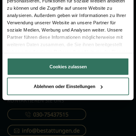
personalisieren, Funktionen für soziale Medien anbieten
FÜR SIE
FÜR BESTATTER
zu können und die Zugriffe auf unsere Website zu
analysieren. Außerdem geben wir Informationen zu Ihrer
Vergleich
Online-Portal
Verwendung unserer Website an unsere Partner für
soziale Medien, Werbung und Analysen weiter. Unsere
Ratgeber
Kostenlos registrieren
Partner führen diese Informationen möglicherweise mit
Verzeichnis
weiteren Daten zusammen, die Sie ihnen bereitgestellt
Wissenswertes
haben oder die sie im Rahmen Ihrer Nutzung der Dienste
gesammelt haben.
Über uns
Cookies zulassen
Für Bestatter
Ablehnen oder Einstellungen
KONTAKTIEREN SIE UNS
030-75437515
info@bestattungen.de