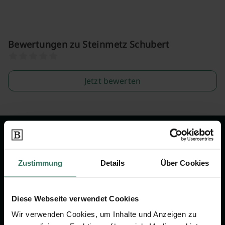
Bewertungen zu Steinmetz Schubert
Jetzt bewerten
Wir sind Ihr Ansprechpartner rund
um das Thema Bestattung &
Zustimmung
Details
Über Cookies
Vorsorge.
Diese Webseite verwendet Cookies
Jetzt beraten lassen
Wir verwenden Cookies, um Inhalte und Anzeigen zu