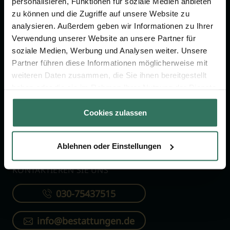
personalisieren, Funktionen für soziale Medien anbieten
FÜR SIE
FÜR BESTATTER
zu können und die Zugriffe auf unsere Website zu
analysieren. Außerdem geben wir Informationen zu Ihrer
Vergleich
Online-Portal
Verwendung unserer Website an unsere Partner für
soziale Medien, Werbung und Analysen weiter. Unsere
Ratgeber
Kostenlos registrieren
Partner führen diese Informationen möglicherweise mit
Verzeichnis
weiteren Daten zusammen, die Sie ihnen bereitgestellt
Wissenswertes
haben oder die sie im Rahmen Ihrer Nutzung der Dienste
gesammelt haben.
Über uns
Cookies zulassen
Für Bestatter
Ablehnen oder Einstellungen
KONTAKTIEREN SIE UNS
030-75437515
info@bestattungen.de