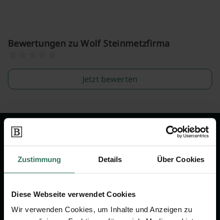
Bewertungen zu Wolf Steinmetzfirma
Jetzt bewerten
Wir sind Ihr Ansprechpartner rund
um das Thema Bestattung &
Zustimmung
Details
Über Cookies
Vorsorge.
Diese Webseite verwendet Cookies
Jetzt beraten lassen
Wir verwenden Cookies, um Inhalte und Anzeigen zu