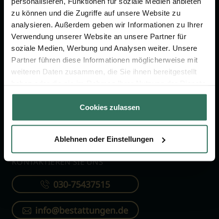
personalisieren, Funktionen für soziale Medien anbieten
FÜR SIE
FÜR BESTATTER
zu können und die Zugriffe auf unsere Website zu
analysieren. Außerdem geben wir Informationen zu Ihrer
Vergleich
Online-Portal
Verwendung unserer Website an unsere Partner für
soziale Medien, Werbung und Analysen weiter. Unsere
Ratgeber
Kostenlos registrieren
Partner führen diese Informationen möglicherweise mit
Verzeichnis
weiteren Daten zusammen, die Sie ihnen bereitgestellt
Wissenswertes
haben oder die sie im Rahmen Ihrer Nutzung der Dienste
gesammelt haben.
Über uns
Cookies zulassen
Für Bestatter
Ablehnen oder Einstellungen
KONTAKTIEREN SIE UNS
030-75437515
info@bestattungen.de