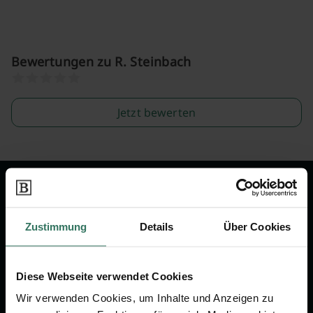
Bewertungen zu R. Steinbach
Jetzt bewerten
Wir sind Ihr Ansprechpartner rund
um das Thema Bestattung &
Zustimmung
Details
Über Cookies
Vorsorge.
Diese Webseite verwendet Cookies
Jetzt beraten lassen
Wir verwenden Cookies, um Inhalte und Anzeigen zu