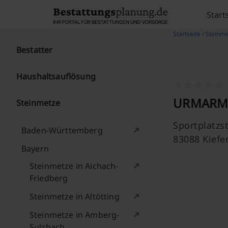
Skip to content
Start
Startseite
/
Steinme
Bestatter
Haushaltsauflösung
URMARM
Steinmetze
Sportplatzst
Baden-Württemberg
83088 Kiefe
Bayern
Steinmetze in Aichach-
Friedberg
Steinmetze in Altötting
Steinmetze in Amberg-
Sulzbach