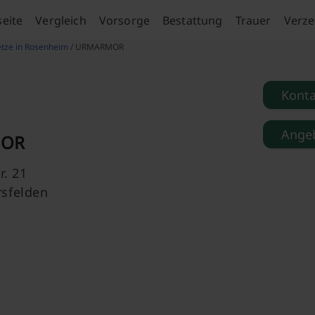
seite
Vergleich
Vorsorge
Bestattung
Trauer
Verze
tze in Rosenheim
/ URMARMOR
Kont
Angeb
OR
r. 21
rsfelden