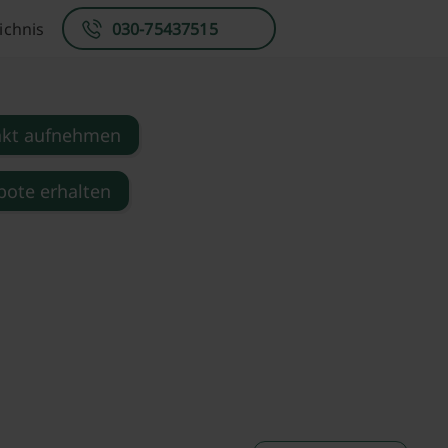
ichnis
030-75437515
akt aufnehmen
ote erhalten