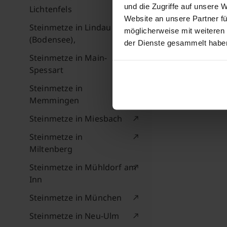
und die Zugriffe auf unsere 
Lichtenfels
Website an unsere Partner fü
Steinmetze in Lindau
möglicherweise mit weiteren
(Bodensee),
der Dienste gesammelt habe
Steinmetze in Main-
Spessart
Steinmetze in
Memmingen
Steinmetze in Miesbach
Steinmetze in
Miltenberg
Steinmetze in Mühldorf am
Inn
Steinmetze in München
Steinmetze in Neu-Ulm