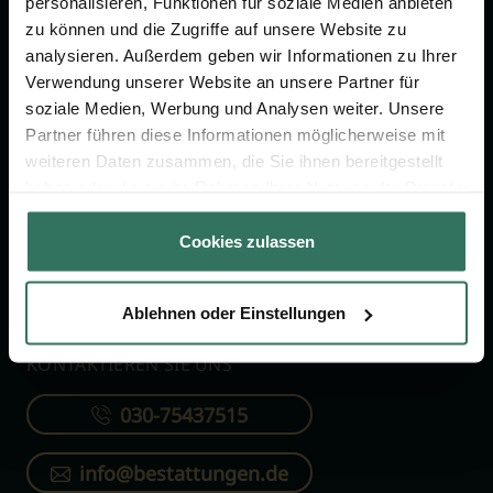
personalisieren, Funktionen für soziale Medien anbieten
FÜR SIE
FÜR BESTATTER
zu können und die Zugriffe auf unsere Website zu
analysieren. Außerdem geben wir Informationen zu Ihrer
Vergleich
Online-Portal
Verwendung unserer Website an unsere Partner für
soziale Medien, Werbung und Analysen weiter. Unsere
Ratgeber
Kostenlos registrieren
Partner führen diese Informationen möglicherweise mit
Verzeichnis
weiteren Daten zusammen, die Sie ihnen bereitgestellt
Wissenswertes
haben oder die sie im Rahmen Ihrer Nutzung der Dienste
gesammelt haben.
Über uns
Cookies zulassen
Für Bestatter
Ablehnen oder Einstellungen
KONTAKTIEREN SIE UNS
030-75437515
info@bestattungen.de