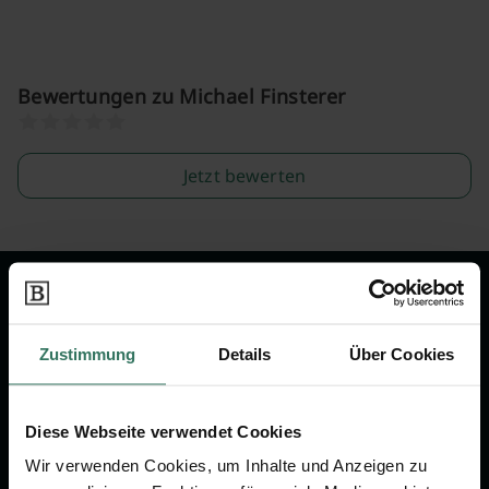
Bewertungen zu Michael Finsterer
Jetzt bewerten
Wir sind Ihr Ansprechpartner rund
um das Thema Bestattung &
Zustimmung
Details
Über Cookies
Vorsorge.
Diese Webseite verwendet Cookies
Jetzt beraten lassen
Wir verwenden Cookies, um Inhalte und Anzeigen zu