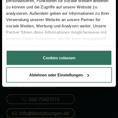
personalisieren, Funktionen für soziale Medien anbieten
FÜR SIE
FÜR BESTATTER
zu können und die Zugriffe auf unsere Website zu
analysieren. Außerdem geben wir Informationen zu Ihrer
Vergleich
Online-Portal
Verwendung unserer Website an unsere Partner für
soziale Medien, Werbung und Analysen weiter. Unsere
Ratgeber
Kostenlos registrieren
Partner führen diese Informationen möglicherweise mit
Verzeichnis
weiteren Daten zusammen, die Sie ihnen bereitgestellt
Wissenswertes
haben oder die sie im Rahmen Ihrer Nutzung der Dienste
gesammelt haben.
Über uns
Cookies zulassen
Für Bestatter
Ablehnen oder Einstellungen
KONTAKTIEREN SIE UNS
030-75437515
info@bestattungen.de