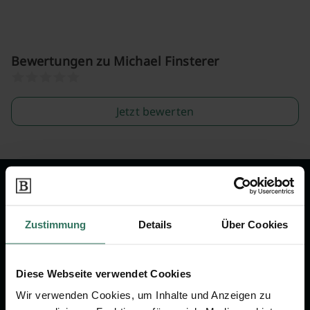
Bewertungen zu Michael Finsterer
Jetzt bewerten
Wir sind Ihr Ansprechpartner rund
um das Thema Bestattung &
Zustimmung
Details
Über Cookies
Vorsorge.
Diese Webseite verwendet Cookies
Jetzt beraten lassen
Wir verwenden Cookies, um Inhalte und Anzeigen zu