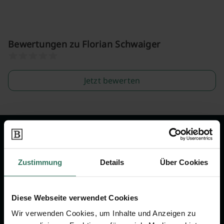
Bewertungen zu Florian Schwaiger
Jetzt bewerten
Wir sind Ihr Ansprechpartner rund
um das Thema Bestattung &
Zustimmung
Details
Über Cookies
Vorsorge.
Diese Webseite verwendet Cookies
Jetzt beraten lassen
Wir verwenden Cookies, um Inhalte und Anzeigen zu