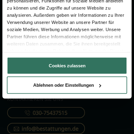
personalisieren, Funktionen für soziale Medien anbieten
FÜR SIE
FÜR BESTATTER
zu können und die Zugriffe auf unsere Website zu
analysieren. Außerdem geben wir Informationen zu Ihrer
Vergleich
Online-Portal
Verwendung unserer Website an unsere Partner für
soziale Medien, Werbung und Analysen weiter. Unsere
Ratgeber
Kostenlos registrieren
Partner führen diese Informationen möglicherweise mit
Verzeichnis
weiteren Daten zusammen, die Sie ihnen bereitgestellt
Wissenswertes
haben oder die sie im Rahmen Ihrer Nutzung der Dienste
gesammelt haben.
Über uns
Cookies zulassen
Für Bestatter
Ablehnen oder Einstellungen
KONTAKTIEREN SIE UNS
030-75437515
info@bestattungen.de