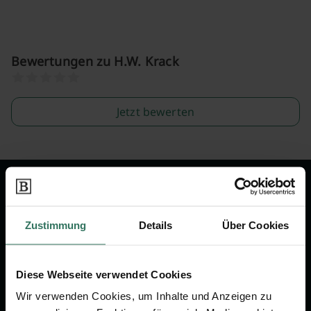
Bewertungen zu H.W. Krack
Jetzt bewerten
Wir sind Ihr Ansprechpartner rund
um das Thema Bestattung &
Zustimmung
Details
Über Cookies
Vorsorge.
Diese Webseite verwendet Cookies
Jetzt beraten lassen
Wir verwenden Cookies, um Inhalte und Anzeigen zu