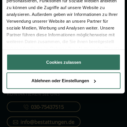
personalisieren, Funktionen für soziale Medien anbieten
FÜR SIE
FÜR BESTATTER
zu können und die Zugriffe auf unsere Website zu
analysieren. Außerdem geben wir Informationen zu Ihrer
Vergleich
Online-Portal
Verwendung unserer Website an unsere Partner für
soziale Medien, Werbung und Analysen weiter. Unsere
Ratgeber
Kostenlos registrieren
Partner führen diese Informationen möglicherweise mit
Verzeichnis
weiteren Daten zusammen, die Sie ihnen bereitgestellt
Wissenswertes
haben oder die sie im Rahmen Ihrer Nutzung der Dienste
gesammelt haben.
Über uns
Cookies zulassen
Für Bestatter
Ablehnen oder Einstellungen
KONTAKTIEREN SIE UNS
030-75437515
info@bestattungen.de