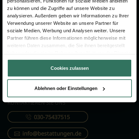
personalisieren, Funktionen für soziale Medien anbieten
FÜR SIE
FÜR BESTATTER
zu können und die Zugriffe auf unsere Website zu
analysieren. Außerdem geben wir Informationen zu Ihrer
Vergleich
Online-Portal
Verwendung unserer Website an unsere Partner für
soziale Medien, Werbung und Analysen weiter. Unsere
Ratgeber
Kostenlos registrieren
Partner führen diese Informationen möglicherweise mit
Verzeichnis
weiteren Daten zusammen, die Sie ihnen bereitgestellt
Wissenswertes
haben oder die sie im Rahmen Ihrer Nutzung der Dienste
gesammelt haben.
Über uns
Cookies zulassen
Für Bestatter
Ablehnen oder Einstellungen
KONTAKTIEREN SIE UNS
030-75437515
info@bestattungen.de