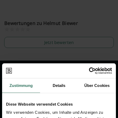
Bewertungen zu Helmut Biewer
Jetzt bewerten
Wir sind Ihr Ansprechpartner rund
um das Thema Bestattung &
Zustimmung
Details
Über Cookies
Vorsorge.
Diese Webseite verwendet Cookies
Jetzt beraten lassen
Wir verwenden Cookies, um Inhalte und Anzeigen zu