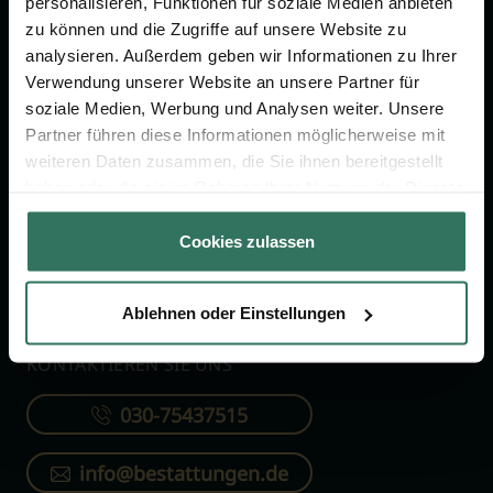
personalisieren, Funktionen für soziale Medien anbieten
FÜR SIE
FÜR BESTATTER
zu können und die Zugriffe auf unsere Website zu
analysieren. Außerdem geben wir Informationen zu Ihrer
Vergleich
Online-Portal
Verwendung unserer Website an unsere Partner für
soziale Medien, Werbung und Analysen weiter. Unsere
Ratgeber
Kostenlos registrieren
Partner führen diese Informationen möglicherweise mit
Verzeichnis
weiteren Daten zusammen, die Sie ihnen bereitgestellt
Wissenswertes
haben oder die sie im Rahmen Ihrer Nutzung der Dienste
gesammelt haben.
Über uns
Cookies zulassen
Für Bestatter
Ablehnen oder Einstellungen
KONTAKTIEREN SIE UNS
030-75437515
info@bestattungen.de