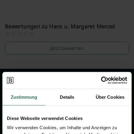
Bewertungen zu Hans u. Margaret Menzel
Jetzt bewerten
Wir sind Ihr Ansprechpartner rund
um das Thema Bestattung &
Zustimmung
Details
Über Cookies
Vorsorge.
Diese Webseite verwendet Cookies
Jetzt beraten lassen
Wir verwenden Cookies, um Inhalte und Anzeigen zu