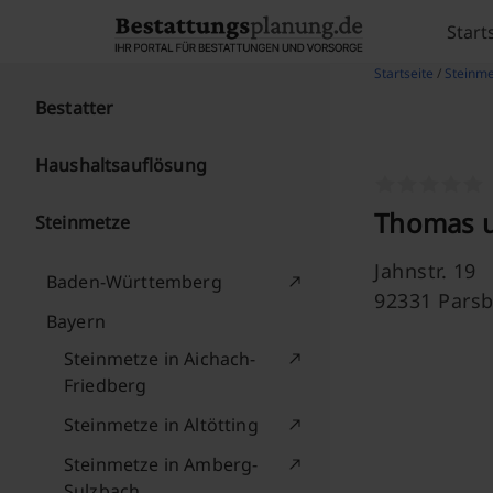
Skip to content
Start
Startseite
/
Steinme
Bestatter
Haushaltsauflösung
Thomas u.
Steinmetze
Jahnstr. 19
Baden-Württemberg
92331 Pars
Bayern
Steinmetze in Aichach-
Friedberg
Steinmetze in Altötting
Steinmetze in Amberg-
Sulzbach