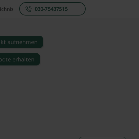
ichnis
030-75437515
akt aufnehmen
ote erhalten