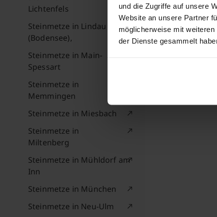
und die Zugriffe auf unsere 
Lichtenfels
Website an unsere Partner fü
Steinmetze in Lindau
möglicherweise mit weiteren
(Bodensee),
der Dienste gesammelt habe
Steinmetze in Main-
Spessart
Steinmetze in
Memmingen
Steinmetze in Miesbach
Steinmetze in
Miltenberg
Steinmetze in Mühldorf am
Inn
Steinmetze in München
Steinmetze in Neu-Ulm