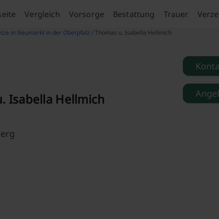
seite
Vergleich
Vorsorge
Bestattung
Trauer
Verze
tze in Neumarkt in der Oberpfalz
/ Thomas u. Isabella Hellmich
Kont
Angeb
 Isabella Hellmich
berg