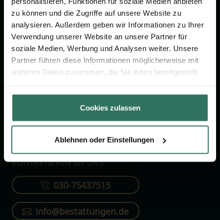
personalisieren, Funktionen für soziale Medien anbieten
FÜR SIE
FÜR BESTATTER
zu können und die Zugriffe auf unsere Website zu
analysieren. Außerdem geben wir Informationen zu Ihrer
Vergleich
Online-Portal
Verwendung unserer Website an unsere Partner für
soziale Medien, Werbung und Analysen weiter. Unsere
Ratgeber
Kostenlos registrieren
Partner führen diese Informationen möglicherweise mit
Verzeichnis
weiteren Daten zusammen, die Sie ihnen bereitgestellt
Wissenswertes
haben oder die sie im Rahmen Ihrer Nutzung der Dienste
gesammelt haben.
Über uns
Cookies zulassen
Für Bestatter
Ablehnen oder Einstellungen
KONTAKTIEREN SIE UNS
030-75437515
info@bestattungen.de