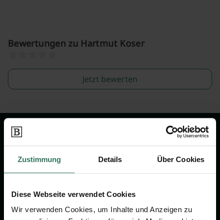
Bewertungen zu Hartmut Koser
Jetzt bewerten
Wir sind Ihr Ansprechpartner rund
um das Thema Bestattung &
Zustimmung
Details
Über Cookies
Vorsorge.
Diese Webseite verwendet Cookies
Jetzt beraten lassen
Wir verwenden Cookies, um Inhalte und Anzeigen zu