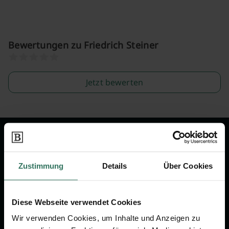
Bewertungen zu Friedrich Steiner
Jetzt bewerten
Wir sind Ihr Ansprechpartner rund
um das Thema Bestattung &
Zustimmung
Details
Über Cookies
Vorsorge.
Diese Webseite verwendet Cookies
Jetzt beraten lassen
Wir verwenden Cookies, um Inhalte und Anzeigen zu