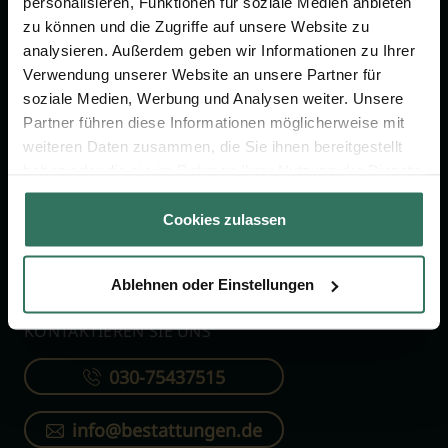
personalisieren, Funktionen für soziale Medien anbieten
FÜR SIE
FÜR BESTATTER
zu können und die Zugriffe auf unsere Website zu
analysieren. Außerdem geben wir Informationen zu Ihrer
Vergleich
Online-Portal
Verwendung unserer Website an unsere Partner für
soziale Medien, Werbung und Analysen weiter. Unsere
Ratgeber
Kostenlos registrieren
Partner führen diese Informationen möglicherweise mit
Verzeichnis
weiteren Daten zusammen, die Sie ihnen bereitgestellt
Wissenswertes
haben oder die sie im Rahmen Ihrer Nutzung der Dienste
gesammelt haben.
Über uns
Cookies zulassen
Für Bestatter
Ablehnen oder Einstellungen
KONTAKTIEREN SIE UNS
030-75437515
info@bestattungen.de