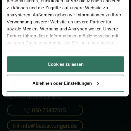
personalisieren, Funktionen für soziale Medien anbieten
FÜR SIE
FÜR BESTATTER
zu können und die Zugriffe auf unsere Website zu
analysieren. Außerdem geben wir Informationen zu Ihrer
Vergleich
Online-Portal
Verwendung unserer Website an unsere Partner für
soziale Medien, Werbung und Analysen weiter. Unsere
Ratgeber
Kostenlos registrieren
Partner führen diese Informationen möglicherweise mit
Verzeichnis
weiteren Daten zusammen, die Sie ihnen bereitgestellt
Wissenswertes
haben oder die sie im Rahmen Ihrer Nutzung der Dienste
gesammelt haben.
Über uns
Cookies zulassen
Für Bestatter
Ablehnen oder Einstellungen
KONTAKTIEREN SIE UNS
030-75437515
info@bestattungen.de