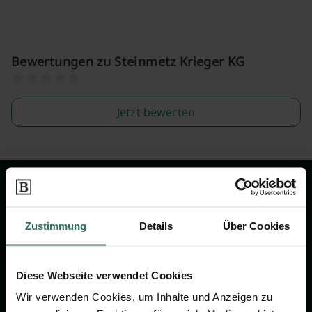
Bewertungen zu Steinmetz Krieger KG
Jetzt bewerten
Wir sind Ihr Ansprechpartner rund
um das Thema Bestattung &
Zustimmung
Details
Über Cookies
Vorsorge.
Diese Webseite verwendet Cookies
Jetzt beraten lassen
Wir verwenden Cookies, um Inhalte und Anzeigen zu