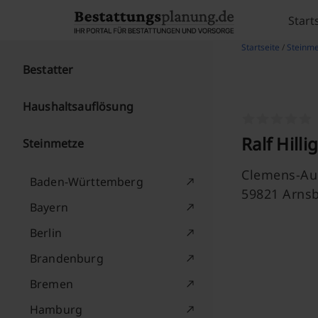
Skip to content
Start
Startseite
/
Steinme
Bestatter
Haushaltsauflösung
Ralf Hill
Steinmetze
Clemens-Aug
Baden-Württemberg
59821 Arns
Bayern
Berlin
Brandenburg
Bremen
Hamburg