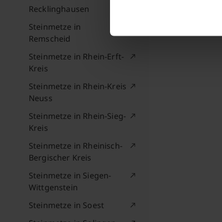
Recklinghausen
Steinmetze in
Remscheid
Steinmetze in Rhein-Erft-
Kreis
Steinmetze in Rhein-Kreis
Neuss
Steinmetze in Rhein-Sieg-
Kreis
Steinmetze in Rheinisch-
Bergischer Kreis
Steinmetze in Siegen-
Wittgenstein
Steinmetze in Soest