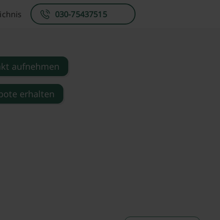
ichnis
030-75437515
akt aufnehmen
ote erhalten