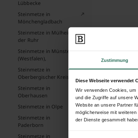
Lübbecke
Steinmetze in
Mönchengladbach
Steinmetze in Mülheim an
der Ruhr
Steinmetze in Münster
(Westfalen),
Zustimmung
Steinmetze in
Oberbergischer Kreis
Diese Webseite verwendet 
Steinmetze in
Wir verwenden Cookies, um I
Oberhausen
und die Zugriffe auf unsere 
Website an unsere Partner fü
Steinmetze in Olpe
möglicherweise mit weiteren
Steinmetze in
der Dienste gesammelt habe
Paderborn
Steinmetze in