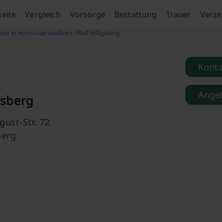
seite
Vergleich
Vorsorge
Bestattung
Trauer
Verze
tze in Hochsauerlandkreis
/ Ralf Hilligsberg
Kont
Angeb
igsberg
ust-Str. 72
berg