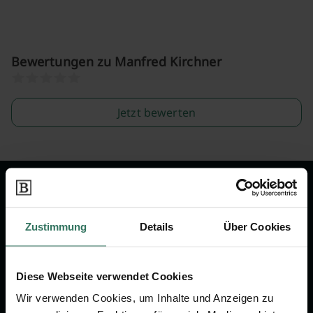
Bewertungen zu Manfred Kirchner
Jetzt bewerten
Wir sind Ihr Ansprechpartner rund
um das Thema Bestattung &
Zustimmung
Details
Über Cookies
Vorsorge.
Diese Webseite verwendet Cookies
Jetzt beraten lassen
Wir verwenden Cookies, um Inhalte und Anzeigen zu