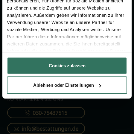
personalisieren, Funktionen für soziale Medien anbieten
FÜR SIE
FÜR BESTATTER
zu können und die Zugriffe auf unsere Website zu
analysieren. Außerdem geben wir Informationen zu Ihrer
Vergleich
Online-Portal
Verwendung unserer Website an unsere Partner für
soziale Medien, Werbung und Analysen weiter. Unsere
Ratgeber
Kostenlos registrieren
Partner führen diese Informationen möglicherweise mit
Verzeichnis
weiteren Daten zusammen, die Sie ihnen bereitgestellt
Wissenswertes
haben oder die sie im Rahmen Ihrer Nutzung der Dienste
gesammelt haben.
Über uns
Cookies zulassen
Für Bestatter
Ablehnen oder Einstellungen
KONTAKTIEREN SIE UNS
030-75437515
info@bestattungen.de