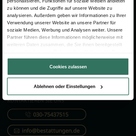
personalisieren, Funktionen für soziale Medien anbieten
FÜR SIE
FÜR BESTATTER
zu können und die Zugriffe auf unsere Website zu
analysieren. Außerdem geben wir Informationen zu Ihrer
Vergleich
Online-Portal
Verwendung unserer Website an unsere Partner für
soziale Medien, Werbung und Analysen weiter. Unsere
Ratgeber
Kostenlos registrieren
Partner führen diese Informationen möglicherweise mit
Verzeichnis
weiteren Daten zusammen, die Sie ihnen bereitgestellt
Wissenswertes
haben oder die sie im Rahmen Ihrer Nutzung der Dienste
gesammelt haben.
Über uns
Cookies zulassen
Für Bestatter
Ablehnen oder Einstellungen
KONTAKTIEREN SIE UNS
030-75437515
info@bestattungen.de