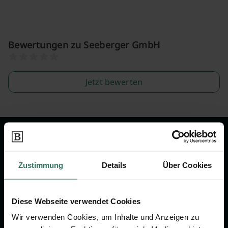
Bewertungen zu Seeberger GmbH
Jetzt bewerten
Wir sind Ihr Ansprechpartner rund
um das Thema Bestattung &
Zustimmung
Details
Über Cookies
Vorsorge.
Diese Webseite verwendet Cookies
Jetzt beraten lassen
Wir verwenden Cookies, um Inhalte und Anzeigen zu