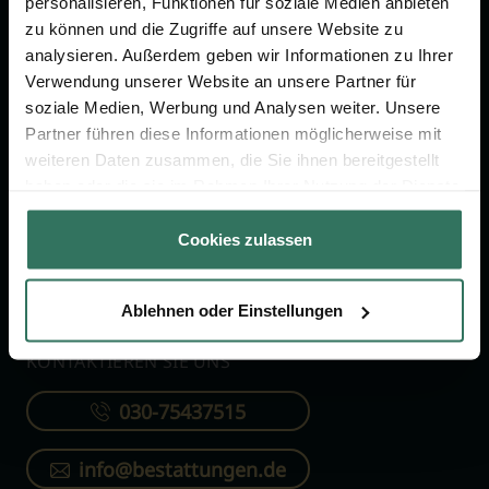
personalisieren, Funktionen für soziale Medien anbieten
FÜR SIE
FÜR BESTATTER
zu können und die Zugriffe auf unsere Website zu
analysieren. Außerdem geben wir Informationen zu Ihrer
Vergleich
Online-Portal
Verwendung unserer Website an unsere Partner für
soziale Medien, Werbung und Analysen weiter. Unsere
Ratgeber
Kostenlos registrieren
Partner führen diese Informationen möglicherweise mit
Verzeichnis
weiteren Daten zusammen, die Sie ihnen bereitgestellt
Wissenswertes
haben oder die sie im Rahmen Ihrer Nutzung der Dienste
gesammelt haben.
Über uns
Cookies zulassen
Für Bestatter
Ablehnen oder Einstellungen
KONTAKTIEREN SIE UNS
030-75437515
info@bestattungen.de