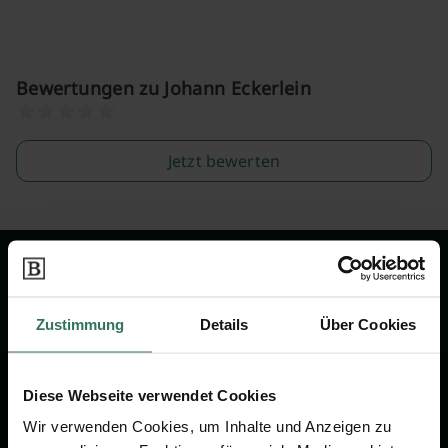
Bewertungen zu Johann Eckerlein
Jetzt bewerten
Wir sind Ihr Ansprechpartner rund
um das Thema Bestattung &
Zustimmung
Details
Über Cookies
Vorsorge.
Diese Webseite verwendet Cookies
Jetzt beraten lassen
Wir verwenden Cookies, um Inhalte und Anzeigen zu