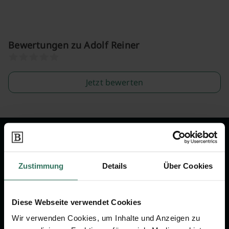
Bewertungen zu Adolf Reiner
Jetzt bewerten
Wir sind Ihr Ansprechpartner rund
um das Thema Bestattung &
Zustimmung
Details
Über Cookies
Vorsorge.
Diese Webseite verwendet Cookies
Jetzt beraten lassen
Wir verwenden Cookies, um Inhalte und Anzeigen zu