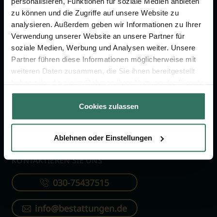
personalisieren, Funktionen für soziale Medien anbieten
FÜR SIE
FÜR BESTATTER
zu können und die Zugriffe auf unsere Website zu
analysieren. Außerdem geben wir Informationen zu Ihrer
Vergleich
Online-Portal
Verwendung unserer Website an unsere Partner für
soziale Medien, Werbung und Analysen weiter. Unsere
Ratgeber
Kostenlos registrieren
Partner führen diese Informationen möglicherweise mit
Verzeichnis
weiteren Daten zusammen, die Sie ihnen bereitgestellt
Wissenswertes
haben oder die sie im Rahmen Ihrer Nutzung der Dienste
gesammelt haben.
Über uns
Cookies zulassen
Für Bestatter
Ablehnen oder Einstellungen
KONTAKTIEREN SIE UNS
030-75437515
info@bestattungen.de