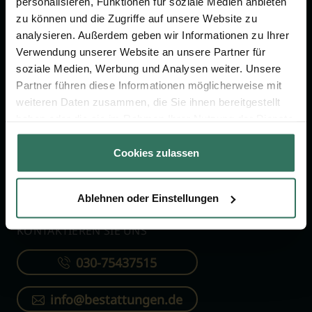
personalisieren, Funktionen für soziale Medien anbieten
FÜR SIE
FÜR BESTATTER
zu können und die Zugriffe auf unsere Website zu
analysieren. Außerdem geben wir Informationen zu Ihrer
Vergleich
Online-Portal
Verwendung unserer Website an unsere Partner für
soziale Medien, Werbung und Analysen weiter. Unsere
Ratgeber
Kostenlos registrieren
Partner führen diese Informationen möglicherweise mit
Verzeichnis
weiteren Daten zusammen, die Sie ihnen bereitgestellt
Wissenswertes
haben oder die sie im Rahmen Ihrer Nutzung der Dienste
gesammelt haben.
Über uns
Cookies zulassen
Für Bestatter
Ablehnen oder Einstellungen
KONTAKTIEREN SIE UNS
030-75437515
info@bestattungen.de