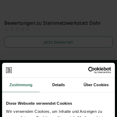
Bewertungen zu Steinmetzwerkstatt Dohr
Jetzt bewerten
Wir sind Ihr Ansprechpartner rund
um das Thema Bestattung &
Zustimmung
Details
Über Cookies
Vorsorge.
Diese Webseite verwendet Cookies
Jetzt beraten lassen
Wir verwenden Cookies, um Inhalte und Anzeigen zu