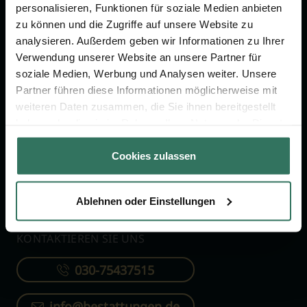
personalisieren, Funktionen für soziale Medien anbieten
zu können und die Zugriffe auf unsere Website zu
FÜR SIE
FÜR BESTATTER
analysieren. Außerdem geben wir Informationen zu Ihrer
Vergleich
Online-Portal
Verwendung unserer Website an unsere Partner für
soziale Medien, Werbung und Analysen weiter. Unsere
Ratgeber
Kostenlos registrieren
Partner führen diese Informationen möglicherweise mit
Verzeichnis
weiteren Daten zusammen, die Sie ihnen bereitgestellt
haben oder die sie im Rahmen Ihrer Nutzung der Dienste
Wissenswertes
gesammelt haben.
Über uns
Cookies zulassen
Für Bestatter
Ablehnen oder Einstellungen
KONTAKTIEREN SIE UNS
030-75437515
info@bestattungen.de