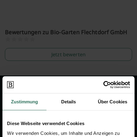
Bewertungen zu Bio-Garten Flechtdorf GmbH
Jetzt bewerten
Wir sind Ihr Ansprechpartner rund
um das Thema Bestattung &
Zustimmung
Details
Über Cookies
Vorsorge.
Diese Webseite verwendet Cookies
Jetzt beraten lassen
Wir verwenden Cookies, um Inhalte und Anzeigen zu