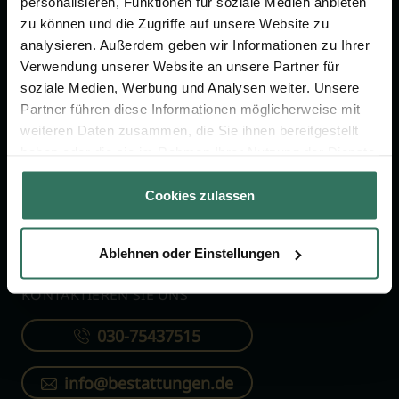
personalisieren, Funktionen für soziale Medien anbieten
FÜR SIE
FÜR BESTATTER
zu können und die Zugriffe auf unsere Website zu
analysieren. Außerdem geben wir Informationen zu Ihrer
Vergleich
Online-Portal
Verwendung unserer Website an unsere Partner für
soziale Medien, Werbung und Analysen weiter. Unsere
Ratgeber
Kostenlos registrieren
Partner führen diese Informationen möglicherweise mit
Verzeichnis
weiteren Daten zusammen, die Sie ihnen bereitgestellt
Wissenswertes
haben oder die sie im Rahmen Ihrer Nutzung der Dienste
gesammelt haben.
Über uns
Cookies zulassen
Für Bestatter
Ablehnen oder Einstellungen
KONTAKTIEREN SIE UNS
030-75437515
info@bestattungen.de