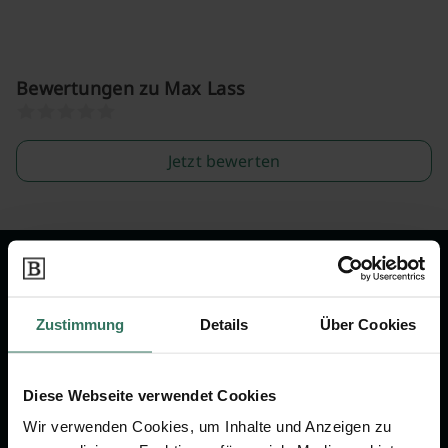
Bewertungen zu Max Lass
Jetzt bewerten
Wir sind Ihr Ansprechpartner rund
um das Thema Bestattung &
Zustimmung
Details
Über Cookies
Vorsorge.
Diese Webseite verwendet Cookies
Jetzt beraten lassen
Wir verwenden Cookies, um Inhalte und Anzeigen zu