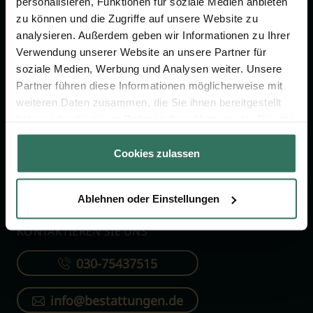
personalisieren, Funktionen für soziale Medien anbieten
FÜR SIE
FÜR BESTATTER
zu können und die Zugriffe auf unsere Website zu
analysieren. Außerdem geben wir Informationen zu Ihrer
Vergleich
Online-Portal
Verwendung unserer Website an unsere Partner für
soziale Medien, Werbung und Analysen weiter. Unsere
Ratgeber
Kostenlos registrieren
Partner führen diese Informationen möglicherweise mit
Verzeichnis
weiteren Daten zusammen, die Sie ihnen bereitgestellt
Wissenswertes
haben oder die sie im Rahmen Ihrer Nutzung der Dienste
gesammelt haben.
Über uns
Cookies zulassen
Für Bestatter
Ablehnen oder Einstellungen
KONTAKTIEREN SIE UNS
030-75437515
info@bestattungen.de