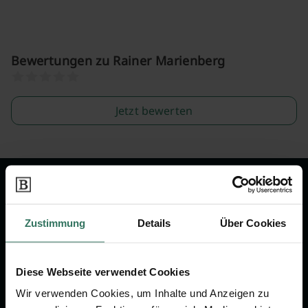
Bewertungen zu Rainer Marienberg
Jetzt bewerten
Wir sind Ihr Ansprechpartner rund
um das Thema Bestattung &
Zustimmung
Details
Über Cookies
Vorsorge.
Diese Webseite verwendet Cookies
Jetzt beraten lassen
Wir verwenden Cookies, um Inhalte und Anzeigen zu