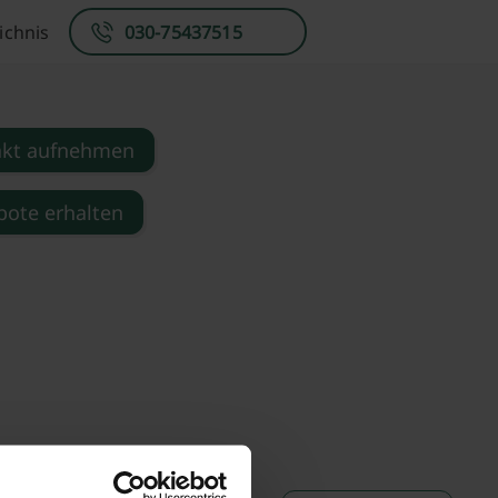
ichnis
030-75437515
akt aufnehmen
ote erhalten