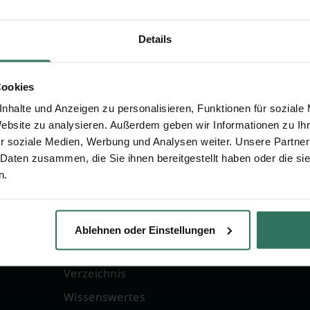
n zu Hans-Otto Hamdorf
Details
Cookies
nhalte und Anzeigen zu personalisieren, Funktionen für soziale
Website zu analysieren. Außerdem geben wir Informationen zu I
r soziale Medien, Werbung und Analysen weiter. Unsere Partner
 Daten zusammen, die Sie ihnen bereitgestellt haben oder die s
n.
FÜR SIE
FÜR BESTATTER
g
Vergleich
Online-Portal
Ablehnen oder Einstellungen
Ratgeber
Kostenlos registrie
Verzeichnis
Wissenswertes