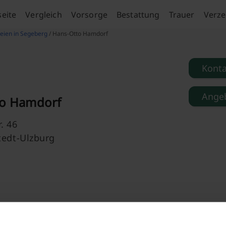
seite
Vergleich
Vorsorge
Bestattung
Trauer
Verze
eien in Segeberg
/ Hans-Otto Hamdorf
Kont
Angeb
to Hamdorf
. 46
tedt-Ulzburg