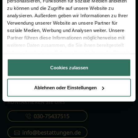
personalisieren, Funktionen für soziale Medien anbieten
FÜR SIE
FÜR BESTATTER
zu können und die Zugriffe auf unsere Website zu
analysieren. Außerdem geben wir Informationen zu Ihrer
Vergleich
Online-Portal
Verwendung unserer Website an unsere Partner für
soziale Medien, Werbung und Analysen weiter. Unsere
Ratgeber
Kostenlos registrieren
Partner führen diese Informationen möglicherweise mit
Verzeichnis
weiteren Daten zusammen, die Sie ihnen bereitgestellt
Wissenswertes
haben oder die sie im Rahmen Ihrer Nutzung der Dienste
gesammelt haben.
Über uns
Cookies zulassen
Für Bestatter
Ablehnen oder Einstellungen
KONTAKTIEREN SIE UNS
030-75437515
info@bestattungen.de