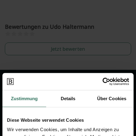
Bewertungen zu Udo Haltermann
Jetzt bewerten
Wir sind Ihr Ansprechpartner rund
um das Thema Bestattung &
Zustimmung
Details
Über Cookies
Vorsorge.
Diese Webseite verwendet Cookies
Jetzt beraten lassen
Wir verwenden Cookies, um Inhalte und Anzeigen zu