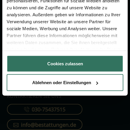
personalisieren, Funktionen für soziale Medien anbieten
FÜR SIE
FÜR BESTATTER
zu können und die Zugriffe auf unsere Website zu
analysieren. Außerdem geben wir Informationen zu Ihrer
Vergleich
Online-Portal
Verwendung unserer Website an unsere Partner für
soziale Medien, Werbung und Analysen weiter. Unsere
Ratgeber
Kostenlos registrieren
Partner führen diese Informationen möglicherweise mit
Verzeichnis
weiteren Daten zusammen, die Sie ihnen bereitgestellt
Wissenswertes
haben oder die sie im Rahmen Ihrer Nutzung der Dienste
gesammelt haben.
Über uns
Cookies zulassen
Für Bestatter
Ablehnen oder Einstellungen
KONTAKTIEREN SIE UNS
030-75437515
info@bestattungen.de