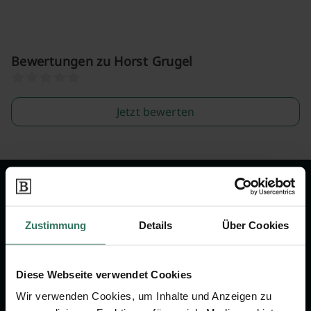
Bewertungen zu Horst Grugel
Jetzt bewerten
Wir sind Ihr Ansprechpartner rund
um das Thema Bestattung &
Zustimmung
Details
Über Cookies
Vorsorge.
Diese Webseite verwendet Cookies
Jetzt beraten lassen
Wir verwenden Cookies, um Inhalte und Anzeigen zu